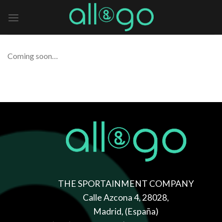
Skip
to
content
Coming soon…
THE SPORTAINMENT COMPANY
Calle Azcona 4, 28028,
Madrid, (España)