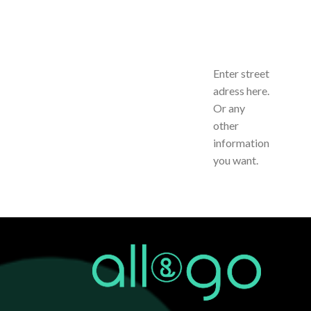
Enter street
adress here.
Or any
other
information
you want.