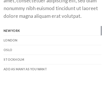
amet, consectetuer adipiscing elit, sed diam
nonummy nibh euismod tincidunt ut laoreet
dolore magna aliquam erat volutpat.
NEW YORK
LONDON
OSLO
STOCKHOLM
ADD AS MANY AS YOU WANT