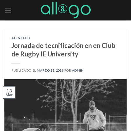
Skip
to
content
ALL&TECH
Jornada de tecnificación en en Club
de Rugby IE University
PUBLICADO EL
MARZO 13, 2018
POR
ADMIN
13
Mar