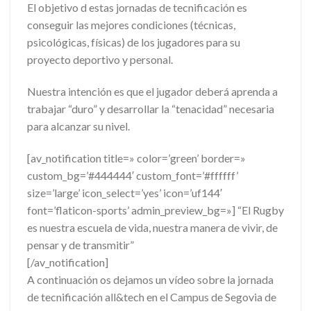
El objetivo d estas jornadas de tecnificación es
conseguir las mejores condiciones (técnicas,
psicológicas, físicas) de los jugadores para su
proyecto deportivo y personal.
Nuestra intención es que el jugador deberá aprenda a
trabajar “duro” y desarrollar la “tenacidad” necesaria
para alcanzar su nivel.
[av_notification title=» color=’green’ border=»
custom_bg=’#444444′ custom_font=’#ffffff’
size=’large’ icon_select=’yes’ icon=’uf144′
font=’flaticon-sports’ admin_preview_bg=»] “El Rugby
es nuestra escuela de vida, nuestra manera de vivir, de
pensar y de transmitir”
[/av_notification]
A continuación os dejamos un vídeo sobre la jornada
de tecnificación all&tech en el Campus de Segovia de