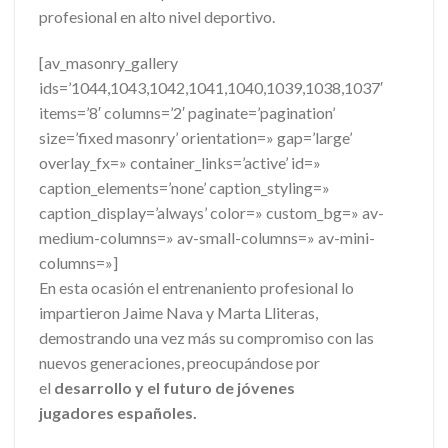
profesional en alto nivel deportivo.
[av_masonry_gallery
ids=’1044,1043,1042,1041,1040,1039,1038,1037′
items=’8′ columns=’2′ paginate=’pagination’
size=’fixed masonry’ orientation=» gap=’large’
overlay_fx=» container_links=’active’ id=»
caption_elements=’none’ caption_styling=»
caption_display=’always’ color=» custom_bg=» av-
medium-columns=» av-small-columns=» av-mini-
columns=»]
En esta ocasión el entrenaniento profesional lo
impartieron Jaime Nava y Marta Lliteras,
demostrando una vez más su compromiso con las
nuevos generaciones, preocupándose por
el
desarrollo y el futuro de jóvenes
jugadores
españoles.