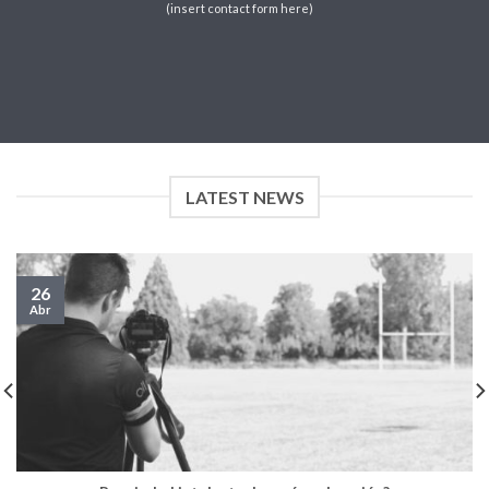
(insert contact form here)
LATEST NEWS
26
Abr